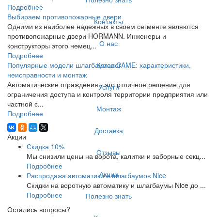
Подробнее
Выбираем противопожарные двери
Контакты
Одними из наиболее надежных в своем сегменте являются
противопожарные двери HORMANN. Инженеры и
О нас
конструкторы этого немец...
Подробнее
Каталог
Популярные модели шлагбаумов CAME: характеристики,
неисправности и монтаж
Автоматические ограждения - это отличное решение для
Услуги
ограничения доступа и контроля территории предприятия или
частной с...
Монтаж
Подробнее
Доставка
Акции
Скидка 10%
Отзывы
Мы снизили цены на ворота, калитки и заборные секц...
Подробнее
Акции
Распродажа автоматики и шлагбаумов Nice
Скидки на воротную автоматику и шлагбаумы Nice до ...
Подробнее
Полезно знать
Остались вопросы?