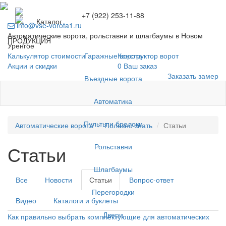
+7 (922) 253-11-88
Каталог
info@vse-vorota1.ru
Автоматические ворота, рольставни и шлагбаумы в Новом
ПРОДУКЦИЯ
Уренгое
Гаражные ворота
Калькулятор стоимости
Конструктор ворот
Акции и скидки
0
Ваш заказ
Заказать замер
Въездные ворота
Автоматика
Пульты и брелоки
Автоматические ворота
Полезно знать
Статьи
Рольставни
Статьи
Шлагбаумы
Все
Новости
Статьи
Вопрос-ответ
Перегородки
Видео
Каталоги и буклеты
Двери
Как правильно выбрать комплектующие для автоматических