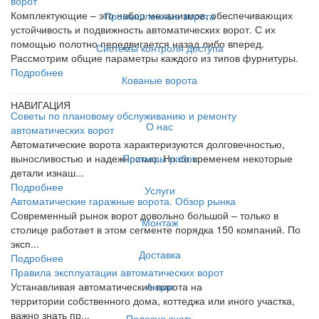
ворот
Комплектующие – это набор механизмов, обеспечивающих
Промышленные ворота
устойчивость и подвижность автоматических ворот. С их
помощью полотно передвигается назад либо вперед.
Системы контроля доступа
Рассмотрим общие параметры каждого из типов фурнитуры.
Подробнее
Кованые ворота
НАВИГАЦИЯ
Советы по плановому обслуживанию и ремонту
О нас
автоматических ворот
Автоматические ворота характеризуются долговечностью,
Примеры работ
выносливостью и надежностью. Но со временем некоторые
детали изнаш...
Подробнее
Услуги
Автоматические гаражные ворота. Обзор рынка
Современный рынок ворот довольно большой – только в
Монтаж
столице работает в этом сегменте порядка 150 компаний. По
эксп...
Доставка
Подробнее
Правила эксплуатации автоматических ворот
Акции
Устанавливая автоматические ворота на
территории собственного дома, коттеджа или иного участка,
важно знать пр...
Полезно знать