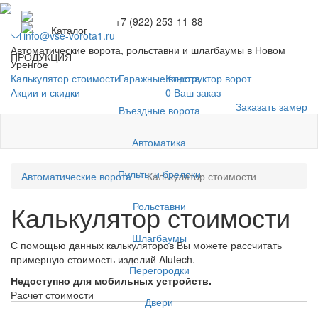
+7 (922) 253-11-88
Каталог
info@vse-vorota1.ru
Автоматические ворота, рольставни и шлагбаумы в Новом
ПРОДУКЦИЯ
Уренгое
Гаражные ворота
Калькулятор стоимости
Конструктор ворот
Акции и скидки
0
Ваш заказ
Заказать замер
Въездные ворота
Автоматика
Пульты и брелоки
Автоматические ворота
Калькулятор стоимости
Рольставни
Калькулятор стоимости
Шлагбаумы
С помощью данных калькуляторов Вы можете рассчитать
примерную стоимость изделий Alutech.
Перегородки
Недоступно для мобильных устройств.
Расчет стоимости
Двери