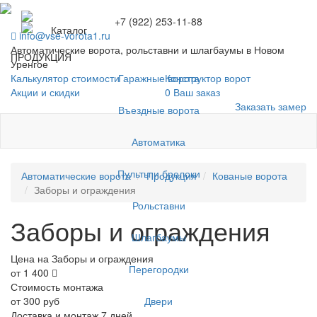
+7 (922) 253-11-88
Каталог
info@vse-vorota1.ru
Автоматические ворота, рольставни и шлагбаумы в Новом
ПРОДУКЦИЯ
Уренгое
Гаражные ворота
Калькулятор стоимости
Конструктор ворот
Акции и скидки
0
Ваш заказ
Заказать замер
Въездные ворота
Автоматика
Пульты и брелоки
Автоматические ворота
Продукция
Кованые ворота
Заборы и ограждения
Рольставни
Заборы и ограждения
Шлагбаумы
Цена на Заборы и ограждения
Перегородки
от 1 400
Стоимость монтажа
Двери
от 300 руб
Доставка и монтаж 7 дней