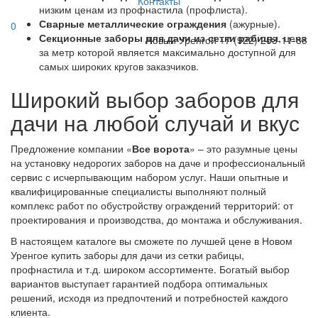
Контакты
низким ценам из профнастила (профлиста).
Сварные металлические ограждения
(ажурные).
0
Секционные заборы для дачи из сетки рабицы
, цена
Новый Уренгой
+7 (922) 253-11-88
за метр которой является максимально доступной для
самых широких кругов заказчиков.
Широкий выбор заборов для
дачи на любой случай и вкус
Предложение компании «
Все ворота
» – это разумные цены
на установку недорогих заборов на даче и профессиональный
сервис с исчерпывающим набором услуг. Наши опытные и
квалифицированные специалисты выполняют полный
комплекс работ по обустройству ограждений территорий: от
проектирования и производства, до монтажа и обслуживания.
В настоящем каталоге вы сможете по лучшей цене в Новом
Уренгое купить заборы для дачи из сетки рабицы,
профнастила и т.д. широком ассортименте. Богатый выбор
вариантов выступает гарантией подбора оптимальных
решений, исходя из предпочтений и потребностей каждого
клиента.