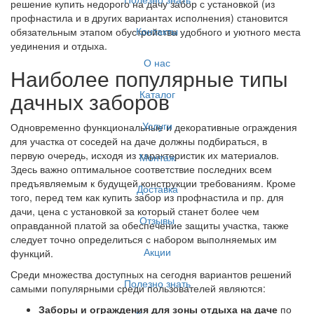
решение купить недорого на дачу забор с установкой (из
профнастила и в других вариантах исполнения) становится
Контакты
обязательным этапом обустройства удобного и уютного места
уединения и отдыха.
О нас
Наиболее популярные типы
дачных заборов
Каталог
Услуги
Одновременно функциональные и декоративные ограждения
для участка от соседей на даче должны подбираться, в
первую очередь, исходя из характеристик их материалов.
Монтаж
Здесь важно оптимальное соответствие последних всем
предъявляемым к будущей конструкции требованиям. Кроме
Доставка
того, перед тем как купить забор из профнастила и пр. для
дачи, цена с установкой за который станет более чем
Отзывы
оправданной платой за обеспечение защиты участка, также
следует точно определиться с набором выполняемых им
Акции
функций.
Среди множества доступных на сегодня вариантов решений
Полезно знать
самыми популярными среди пользователей являются:
Заборы и ограждения для зоны отдыха на даче
по