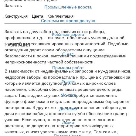
Заказать
Промышленные ворота
Конструкция
Цвета
Комплектация
Системы контроля доступа
Заказать на дачу забор под ключ из сетки рабицы,
Кованые ворота
профнастила и т.д. – означает обеспечить участок должной
защитой от несанкционированных проникновений. Подобные
НАВИГАЦИЯ
ограждения дарят своим обладателям ощущение
О нас
безопасности и покоя, выступая лишними подтверждениями
неприкосновенности частной собственности.
Примеры работ
В зависимости от индивидуальных запросов и нужд заказчиков,
недорогие заборы из профнастила и пр., цена с установкой за
Услуги
которые является доступной для самых широких слоев
населения, способны обеспечивать решение целого ряда
Монтаж
задач. Так, в одних случаях от них требуется выполнять
функцию физически и визуально непреодолимых барьеров от
посторонних. В других же - целью изготовления заборов для
Доставка
дачи из сетки рабицы становится сугубо обозначение границ
участка. Если нужно, то ограждение не станет затенять
Акции
растения, не допустит на территорию мелких/крупных
животных, снизит уровень шума извне и т.д. Тем самым,
Полезно знать