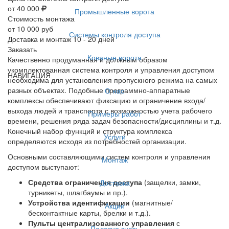
от 40 000
Промышленные ворота
Стоимость монтажа
от 10 000 руб
Системы контроля доступа
Доставка и монтаж 10 - 20 дней
Заказать
Кованые ворота
Качественно продуманная и должным образом
укомплектованная система контроля и управления доступом
НАВИГАЦИЯ
необходима для установления пропускного режима на самых
разных объектах. Подобные программно-аппаратные
О нас
комплексы обеспечивают фиксацию и ограничение входа/
выхода людей и транспорта с возможностью учета рабочего
Примеры работ
времени, решения ряда задач безопасности/дисциплины и т.д.
Конечный набор функций и структура комплекса
Услуги
определяются исходя из потребностей организации.
Основными составляющими систем контроля и управления
Монтаж
доступом выступают:
Средства ограничения доступа
(защелки, замки,
Доставка
турникеты, шлагбаумы и пр.).
Устройства идентификации
(магнитные/
Акции
бесконтактные карты, брелки и т.д.).
Пульты централизованного управления
с
Полезно знать