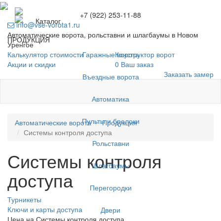
+7 (922) 253-11-88
Каталог
info@vse-vorota1.ru
Автоматические ворота, рольставни и шлагбаумы в Новом
ПРОДУКЦИЯ
Уренгое
Гаражные ворота
Калькулятор стоимости
Конструктор ворот
Акции и скидки
0
Ваш заказ
Заказать замер
Въездные ворота
Автоматика
Пульты и брелоки
Автоматические ворота
Продукция
Системы контроля доступа
Рольставни
Системы контроля
Шлагбаумы
доступа
Перегородки
Турникеты
Ключи и карты доступа
Двери
Цена на Системы контроля доступа