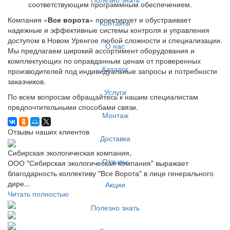
соответствующим программным обеспечением.
Компания «
Все ворота
» проектирует и обустраивает
Контакты
надежные и эффективные системы контроля и управления
доступом в Новом Уренгое любой сложности и специализации.
О нас
Мы предлагаем широкий ассортимент оборудования и
комплектующих по оправданным ценам от проверенных
Каталог
производителей под индивидуальные запросы и потребности
заказчиков.
Услуги
По всем вопросам обращайтесь к нашим специалистам
предпочтительными способами связи.
Монтаж
Отзывы наших клиентов
Доставка
Сибирская экологическая компания,
Отзывы
ООО "Сибирская экологическая компания" выражает
благодарность коллективу "Все Ворота" в лице генерального
дире...
Акции
Читать полностью
Полезно знать