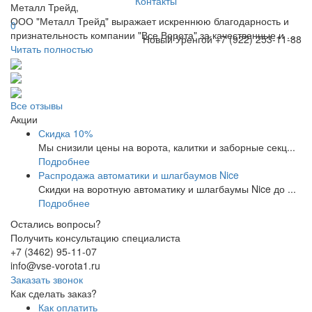
Контакты
Металл Трейд,
ООО "Металл Трейд" выражает искреннюю благодарность и
0
признательность компании "Все Ворота" за качественные и ...
Новый Уренгой
+7 (922) 253-11-88
Читать полностью
Все отзывы
Акции
Скидка 10%
Мы снизили цены на ворота, калитки и заборные секц...
Подробнее
Распродажа автоматики и шлагбаумов Nice
Скидки на воротную автоматику и шлагбаумы Nice до ...
Подробнее
Остались вопросы?
Получить консультацию специалиста
+7 (3462) 95-11-07
info@vse-vorota1.ru
Заказать звонок
Как сделать заказ?
Как оплатить