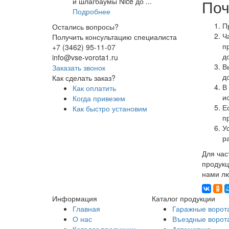
и шлагбаумы Nice до ...
Поч
Подробнее
П
Остались вопросы?
Ч
Получить консультацию специалиста
п
+7 (3462) 95-11-07
д
info@vse-vorota1.ru
В
Заказать звонок
д
Как сделать заказ?
В
Как оплатить
и
Когда привезем
Е
Как быстро установим
п
У
р
Для час
продукц
нами лю
Информация
Каталог продукции
Главная
Гаражные ворот
О нас
Въездные ворот