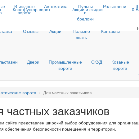
ые
Въездные
Автоматика
Пульты
Рольставни
Ш
и
Конструктор ворот
Акции и скидки
0
В
а
ворота
и
брелоки
ставка
Отзывы
Акции
Полезно
Контакты
знать
льставни
Двери
Промышленные
СКУД
Кованые
ворота
ворота
атические ворота
Для частных заказчиков
я частных заказчиков
м сайте представлен широкий выбор оборудования для организаци
ля обеспечения безопасности помещения и территории.