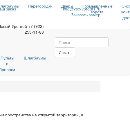
лагбаумы
Перегородки
Двери
Промышленные
Сис
аш заказ
info@vse-vorota1.ru
ворота
конт
Заказать замер
дос
Новый Уренгой
+7 (922)
253-11-88
Искать
Пульты
Шлагбаумы
и
брелоки
и пространства на открытой территории, а