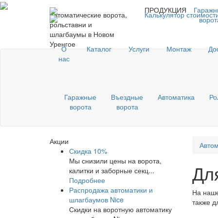
ПРОДУКЦИЯ
Гаражн
Автоматические ворота,
Калькулятор стоимост
ворот
рольставни и
шлагбаумы в Новом
Уренгое
О
Каталог
Услуги
Монтаж
До
нас
Гаражные
Въездные
Автоматика
Ро
ворота
ворота
Акции
Автом
Скидка 10%
Мы снизили цены на ворота,
Дл
калитки и заборные секц...
Подробнее
Распродажа автоматики и
На наше
шлагбаумов Nice
также д
Скидки на воротную автоматику