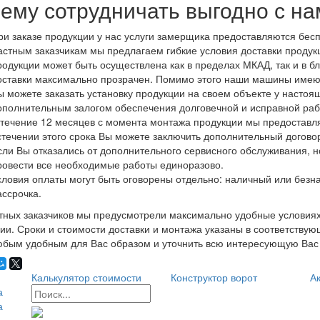
ему сотрудничать выгодно с н
ри заказе продукции у нас услуги замерщика предоставляются бесп
астным заказчикам мы предлагаем гибкие условия доставки продукци
родукции может быть осуществлена как в пределах МКАД, так и в б
оставки максимально прозрачен. Помимо этого наши машины имею
ы можете заказать установку продукции на своем объекте у настоя
ополнительным залогом обеспечения долговечной и исправной раб
 течение 12 месяцев с момента монтажа продукции мы предоставл
стечении этого срока Вы можете заключить дополнительный догово
сли Вы отказались от дополнительного сервисного обслуживания, н
ровести все необходимые работы единоразово.
словия оплаты могут быть оговорены отдельно: наличный или безн
ассрочка.
тных заказчиков мы предусмотрели максимально удобные условиях
ии. Сроки и стоимости доставки и монтажа указаны в соответствую
бым удобным для Вас образом и уточнить всю интересующую Вас
Калькулятор стоимости
Конструктор ворот
Ак
а
а