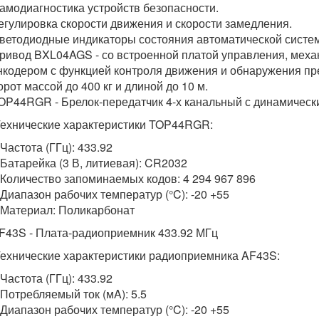
амодиагностика устройств безопасности.
егулировка скорости движения и скорости замедления.
ветодиодные индикаторы состояния автоматической систе
ривод BXL04AGS - со встроенной платой управления, мех
нкодером с функцией контроля движения и обнаружения пр
орот массой до 400 кг и длиной до 10 м.
OP44RGR - Брелок-передатчик 4-х канальный с динамическ
ехнические характеристики TOP44RGR:
 Частота (ГГц): 433.92
 Батарейка (3 В, литиевая): CR2032
 Количество запоминаемых кодов: 4 294 967 896
 Диапазон рабочих температур (°C): -20 +55
 Материал: Поликарбонат
F43S - Плата-радиоприемник 433.92 МГц
ехнические характеристики радиоприемника AF43S:
 Частота (ГГц): 433.92
 Потребляемый ток (мA): 5.5
 Диапазон рабочих температур (°C): -20 +55