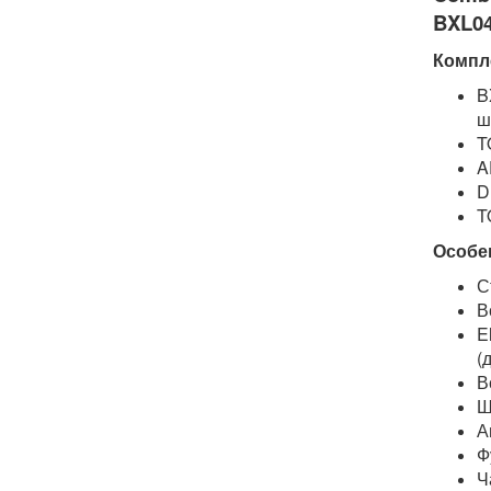
BXL0
Компл
B
ш
T
A
D
T
Особе
С
В
E
(
В
Ш
А
Ф
Ч