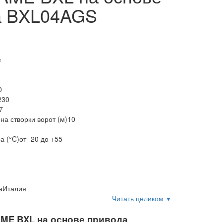
а BXL04AGS
e
0
230
7
а створки ворот (м)
10
а (°C)
от -20 до +55
а
Италия
Читать целиком
▼
AME BXL на основе привода