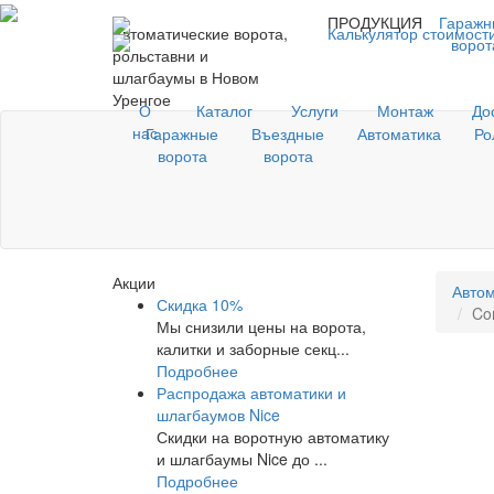
ПРОДУКЦИЯ
Гаражн
Автоматические ворота,
Калькулятор стоимост
ворот
рольставни и
шлагбаумы в Новом
Уренгое
О
Каталог
Услуги
Монтаж
До
нас
Гаражные
Въездные
Автоматика
Ро
ворота
ворота
Акции
Автом
Скидка 10%
Co
Мы снизили цены на ворота,
калитки и заборные секц...
Подробнее
Распродажа автоматики и
шлагбаумов Nice
Скидки на воротную автоматику
и шлагбаумы Nice до ...
Подробнее