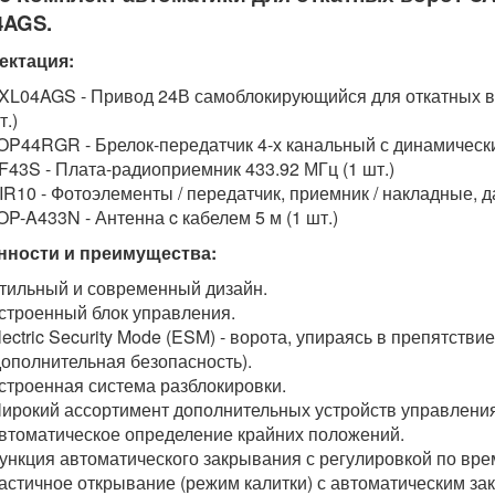
4AGS.
ектация:
XL04AGS - Привод 24В самоблокирующийся для откатных во
т.)
OP44RGR - Брелок-передатчик 4-х канальный с динамически
F43S - Плата-радиоприемник 433.92 МГц (1 шт.)
IR10 - Фотоэлементы / передатчик, приемник / накладные, да
OP-A433N - Антенна c кабелем 5 м (1 шт.)
нности и преимущества:
тильный и современный дизайн.
строенный блок управления.
lectric Security Mode (ESM) - ворота, упираясь в препятств
дополнительная безопасность).
строенная система разблокировки.
ирокий ассортимент дополнительных устройств управления
втоматическое определение крайних положений.
ункция автоматического закрывания с регулировкой по вре
астичное открывание (режим калитки) с автоматическим за