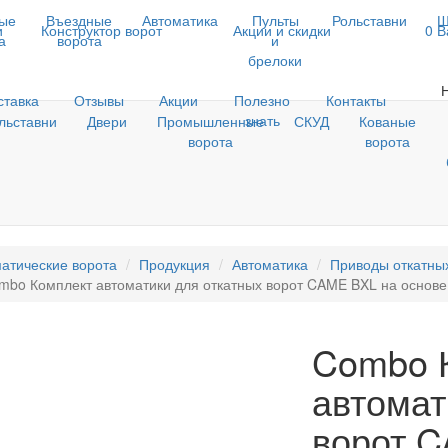
ые
Въездные
Автоматика
Пульты
Рольставни
Ш
и
Конструктор ворот
Акции и скидки
0
В
а
ворота
и
брелоки
ставка
Отзывы
Акции
Полезно
Контакты
знать
льставни
Двери
Промышленные
СКУД
Кованые
ворота
ворота
атические ворота
Продукция
Автоматика
Приводы откатны
mbo Комплект автоматики для откатных ворот CAME BXL на основ
Combo 
автомат
ворот C