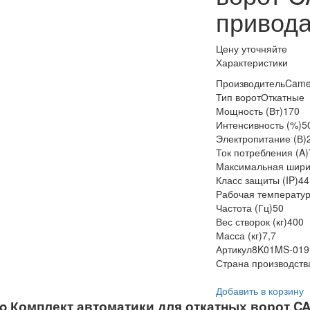
привод
Цену уточняйте
Характеристики
Производитель
Cam
Тип ворот
Откатные
Мощность (Вт)
170
Интенсивность (%)
5
Электропитание (В)
Ток потребления (A)
Максимальная ширин
Класс защиты (IP)
44
Рабочая температур
Частота (Гц)
50
Вес створок (кг)
400
Масса (кг)
7,7
Артикул
8K01MS-019
Страна производств
Добавить в корзину
 Комплект автоматики для откатных ворот C