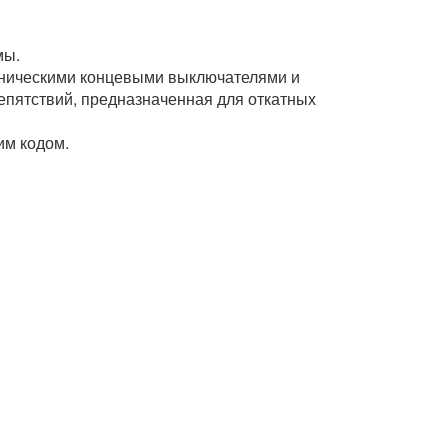
мы.
аническими концевыми выключателями и
епятствий, предназначенная для откатных
им кодом.