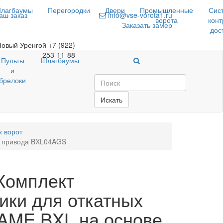
лагбаумы
Перегородки
Двери
Промышленные
Сис
аш заказ
info@vse-vorota1.ru
ворота
конт
Заказать замер
дос
Новый Уренгой
+7 (922)
253-11-88
Пульты
Шлагбаумы
и
брелоки
Искать
х ворот
е привода BXL04AGS
Комплект
ики для откатных
AME BXL на основе