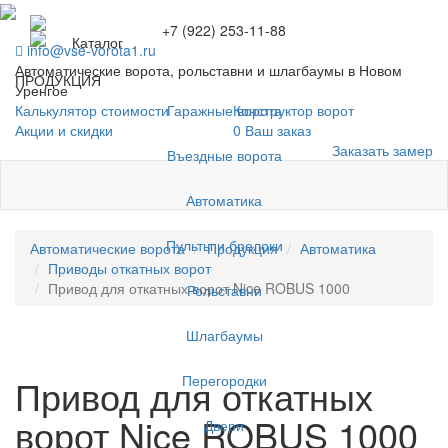
+7 (922) 253-11-88
Каталог
info@vse-vorota1.ru
Автоматические ворота, рольставни и шлагбаумы в Новом
ПРОДУКЦИЯ
Уренгое
Гаражные ворота
Калькулятор стоимости
Конструктор ворот
Акции и скидки
0
Ваш заказ
Заказать замер
Въездные ворота
Автоматика
Пульты и брелоки
Автоматические ворота
Продукция
Автоматика
Приводы откатных ворот
Привод для откатных ворот Nice ROBUS 1000
Рольставни
Шлагбаумы
Перегородки
Привод для откатных
ворот Nice ROBUS 1000
Двери