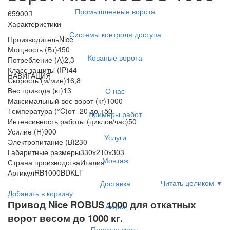
Промышленные ворота
65900
Характеристики
Системы контроля доступа
Производитель
Nice
Мощность (Вт)
450
Кованые ворота
Потребление (А)
2,3
Класс защиты (IP)
44
НАВИГАЦИЯ
Скорость (м/мин)
16,8
Вес привода (кг)
13
О нас
Максимальный вес ворот (кг)
1000
Температура (°C)
от -20 до +50
Примеры работ
Интенсивность работы (циклов/час)
50
Усилие (Н)
900
Услуги
Электропитание (В)
230
Габаритные размеры
330х210х303
Монтаж
Страна производства
Италия
Артикул
RB1000BDKLT
Читать целиком
Доставка
▼
Добавить в корзину
Привод Nice ROBUS 1000 для откатных
Акции
ворот весом до 1000 кг.
Полезно знать