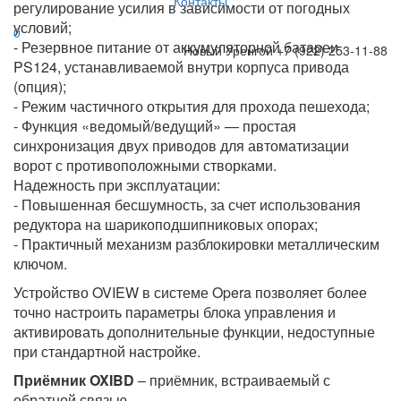
Контакты
регулирование усилия в зависимости от погодных
условий;
0
- Резервное питание от аккумуляторной батареи
Новый Уренгой
+7 (922) 253-11-88
PS124, устанавливаемой внутри корпуса привода
(опция);
- Режим частичного открытия для прохода пешехода;
- Функция «ведомый/ведущий» — простая
синхронизация двух приводов для автоматизации
ворот с противоположными створками.
Надежность при эксплуатации:
- Повышенная бесшумность, за счет использования
редуктора на шарикоподшипниковых опорах;
- Практичный механизм разблокировки металлическим
ключом.
Устройство OVIEW в системе Opera позволяет более
точно настроить параметры блока управления и
активировать дополнительные функции, недоступные
при стандартной настройке.
Приёмник OXIBD
– приёмник, встраиваемый с
обратной связью.