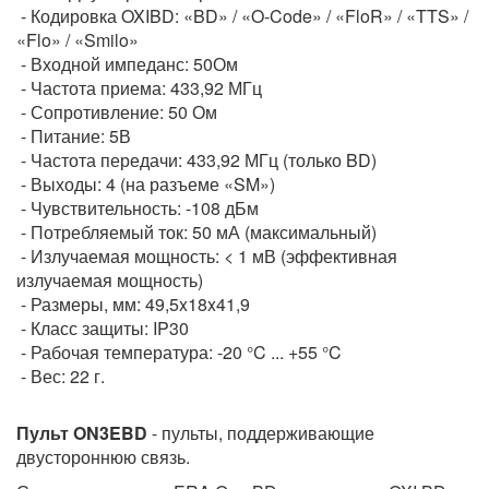
- Кодировка OXIBD: «BD» / «O-Code» / «FloR» / «TTS» /
«Flo» / «Smilo»
- Входной импеданс: 50Ом
- Частота приема: 433,92 МГц
- Сопротивление: 50 Ом
- Питание: 5В
- Частота передачи: 433,92 МГц (только BD)
- Выходы: 4 (на разъеме «SM»)
- Чувствительность: -108 дБм
- Потребляемый ток: 50 мА (максимальный)
- Излучаемая мощность: < 1 мВ (эффективная
излучаемая мощность)
- Размеры, мм: 49,5x18x41,9
- Класс защиты: IP30
- Рабочая температура: -20 °C ... +55 °C
- Вес: 22 г.
Пульт ON3EBD
- пульты, поддерживающие
двустороннюю связь.