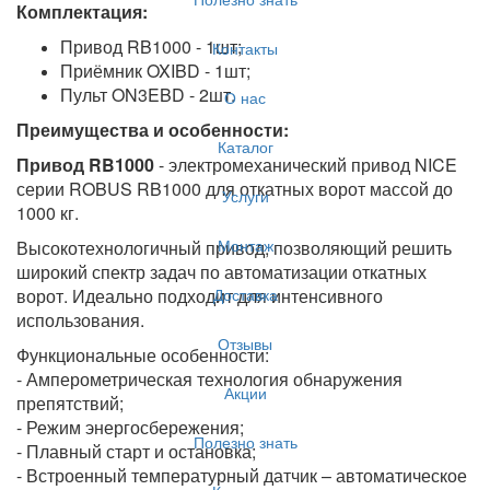
Комплектация:
Привод RB1000 - 1шт;
Контакты
Приёмник OXIBD - 1шт;
Пульт ON3EBD - 2шт.
О нас
Преимущества и особенности:
Каталог
Привод RB1000
- электромеханический привод NICE
серии ROBUS RB1000 для откатных ворот массой до
Услуги
1000 кг.
Монтаж
Высокотехнологичный привод, позволяющий решить
широкий спектр задач по автоматизации откатных
Доставка
ворот. Идеально подходит для интенсивного
использования.
Отзывы
Функциональные особенности:
- Амперометрическая технология обнаружения
Акции
препятствий;
- Режим энергосбережения;
Полезно знать
- Плавный старт и остановка;
- Встроенный температурный датчик – автоматическое