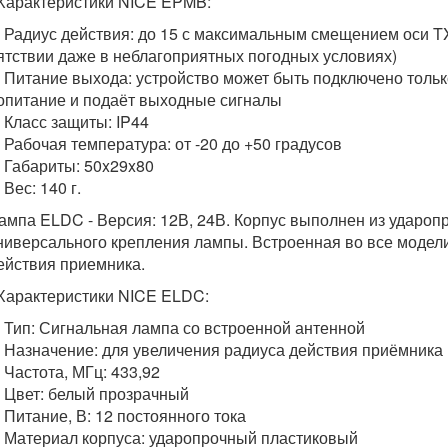
теристики NICE EPMB:
ус действия: до 15 с максимальным смещением оси TX-
ятствии даже в неблагоприятных погодных условиях)
ние выхода: устройство может быть подключено только к
опитание и подаёт выходные сигналы
сс защиты: IP44
чая температура: от -20 до +50 градусов
ариты: 50x29x80
: 140 г.
ампа ELDC - Версия: 12В, 24В. Корпус выполнен из удароп
ниверсального крепления лампы. Встроенная во все модел
ействия приемника.
теристики NICE ELDC:
: Сигнальная лампа со встроенной антенной
начение: для увеличения радиуса действия приёмника
тота, МГц: 433,92
т: белый прозрачный
ание, В: 12 постоянного тока
ериал корпуса: ударопрочный пластиковый