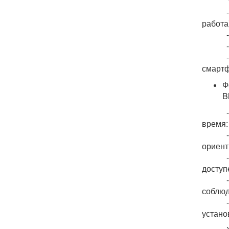
- полу
работа
- 4 кн
- дина
- подд
смартф
Ф
B
- Повы
время:
- Прак
ориент
- Наде
доступ
- Моде
соблюд
- Авт
устано