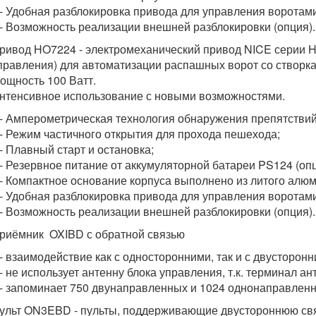
бная разблокировка привода для управления воротами
можность реализации внешней разблокировки (опция).
ривод HO7224 - электромеханический привод NICE серии 
правления) для автоматизации распашных ворот со створкам
ощность 100 Ватт.
нтенсивное использование с новыми возможностями.
ерометрическая технология обнаружения препятствий
им частичного открытия для прохода пешехода;
вный старт и остановка;
рвное питание от аккумуляторной батареи PS124 (опц
пактное основание корпуса выполнено из литого алюм
бная разблокировка привода для управления воротами
можность реализации внешней разблокировки (опция).
риёмник OXIBD с обратной связью
модействие как с односторонними, так и с двусторонн
спользует антенну блока управления, т.к. терминал ант
оминает 750 двунаправленных и 1024 однонаправленны
ульт ON3EBD - пульты, поддерживающие двустороннюю свя