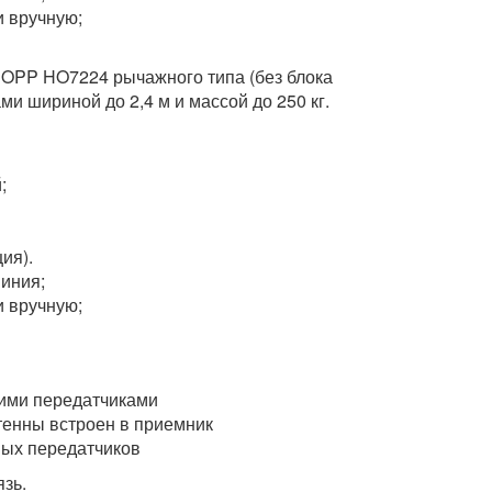
 вручную;
HOPP HO7224 рычажного типа (без блока
и шириной до 2,4 м и массой до 250 кг.
;
ия).
иния;
 вручную;
ими передатчиками
енны встроен в приемник
х передатчиков
зь.