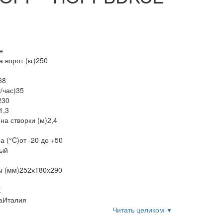
е
 ворот (кг)
250
68
/час)
35
230
1,3
а створки (м)
2,4
а (°C)
от -20 до +50
ый
ы (мм)
252х180х290
E
а
Италия
Читать целиком
▼