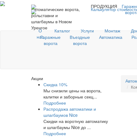
ПРОДУКЦИЯ
Гаражн
Автоматические ворота,
Калькулятор стоимост
ворот
рольставни и
шлагбаумы в Новом
Уренгое
О
Каталог
Услуги
Монтаж
До
нас
Гаражные
Въездные
Автоматика
Ро
ворота
ворота
Акции
Автом
Скидка 10%
Ко
Мы снизили цены на ворота,
калитки и заборные секц...
Подробнее
Распродажа автоматики и
шлагбаумов Nice
Скидки на воротную автоматику
и шлагбаумы Nice до ...
Подробнее