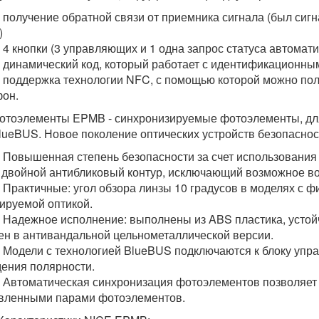
чение обратной связи от приемника сигнала (был сигнал и
)
опки (3 управляющих и 1 одна запрос статуса автомати
мический код, который работает с идентификационными
ержка технологии NFC, с помощью которой можно полу
он.
отоэлементы EPMB - синхронизируемые фотоэлементы, для
lueBUS. Новое поколение оптических устройств безопаснос
шенная степень безопасности за счет использования з
 двойной антибликовый контур, исключающий возможное во
тичные: угол обзора линзы 10 градусов в моделях с фик
ируемой оптикой.
жное исполнение: выполнены из ABS пластика, устойчи
ен в антивандальной цельнометаллической версии.
ли с технологией BlueBUS подключаются к блоку управ
ения полярности.
оматическая синхронизация фотоэлементов позволяет и
вленными парами фотоэлементов.