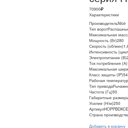
70900
Характеристики
Производитель
Nice
Тип ворот
Распашны
Максимальная масса
Мощность (Вт)
280
Скорость (об/мин)
1,
Интенсивность (цикл
Электропитание (В)
Ток потребления (А)
Максимальная ширин
Класс защиты (IP)
54
Рабочая температур
Тип привода
Рычажн
Частота (Гц)
50
Габаритные размер
Усилие (Н/м)
250
Артикул
HOPPBDKC
Страна производств
Добавить в корзину