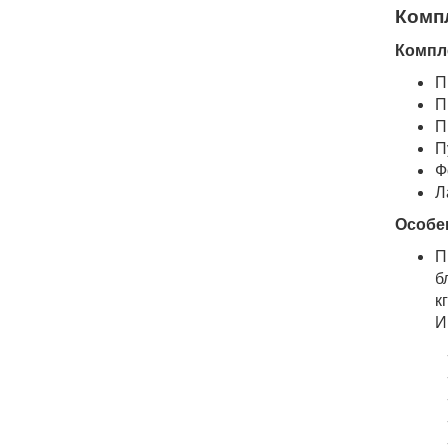
Комп
Компл
П
П
П
П
Ф
Л
Особе
П
б
кг
И
- Амп
- Реж
- Пла
- Резе
- Ком