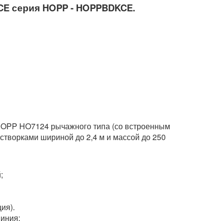
CE серия HOPP - HOPPBDKCE.
HOPP HO7124 рычажного типа (со встроенным
створками шириной до 2,4 м и массой до 250
;
ия).
иния;