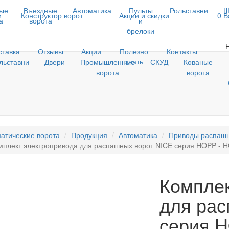
ые
Въездные
Автоматика
Пульты
Рольставни
Ш
и
Конструктор ворот
Акции и скидки
0
В
а
ворота
и
брелоки
ставка
Отзывы
Акции
Полезно
Контакты
знать
льставни
Двери
Промышленные
СКУД
Кованые
ворота
ворота
атические ворота
Продукция
Автоматика
Приводы распашн
мплект электропривода для распашных ворот NICE серия HOPP -
Комплек
для рас
серия 