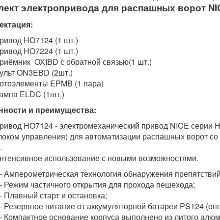
лект электропривода для распашных ворот NI
ектация:
ривод HO7124 (1 шт.)
ривод HO7224 (1 шт.)
риёмник OXIBD с обратной связью(1 шт.)
ульт ON3EBD (2шт.)
отоэлементы EPMB (1 пара)
ампа ELDC (1шт.)
нности и преимущества:
ривод HO7124 - электромеханический привод NICE серии 
локом управления) для автоматизации распашных ворот со 
.
нтенсивное использование с новыми возможностями.
ерометрическая технология обнаружения препятствий
им частичного открытия для прохода пешехода;
вный старт и остановка;
рвное питание от аккумуляторной батареи PS124 (опц
пактное основание корпуса выполнено из литого алюм