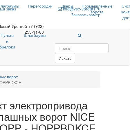
лагбаумы
Перегородки
Двери
Промышленные
Сис
аш заказ
info@vse-vorota1.ru
ворота
конт
Заказать замер
дос
Новый Уренгой
+7 (922)
253-11-88
Пульты
Шлагбаумы
и
брелоки
Искать
ых ворот
 HOPPBDKCE
т электропривода
пашных ворот NICE
HOPP - HOPPBDKCE