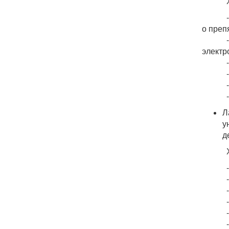
Харак
- Ради
о преп
- Пита
электр
- Кла
- Рабо
- Габ
- Вес
Л
у
д
Харак
- Тип
- Наз
- Час
- Цве
- Пит
- Мат