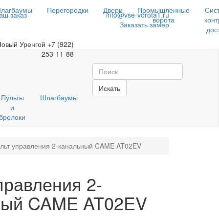
лагбаумы
Перегородки
Двери
Промышленные
Сис
аш заказ
info@vse-vorota1.ru
ворота
конт
Заказать замер
дос
Новый Уренгой
+7 (922)
253-11-88
Искать
Пульты
Шлагбаумы
и
брелоки
льт управления 2-канальный CAME AT02EV
правления 2-
ный CAME AT02EV