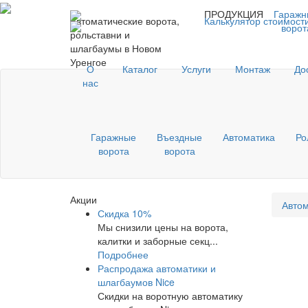
ПРОДУКЦИЯ
Гаражн
Автоматические ворота,
Калькулятор стоимост
ворот
рольставни и
шлагбаумы в Новом
Уренгое
О
Каталог
Услуги
Монтаж
До
нас
Гаражные
Въездные
Автоматика
Ро
ворота
ворота
Акции
Автом
Скидка 10%
Мы снизили цены на ворота,
калитки и заборные секц...
Подробнее
Распродажа автоматики и
шлагбаумов Nice
Скидки на воротную автоматику