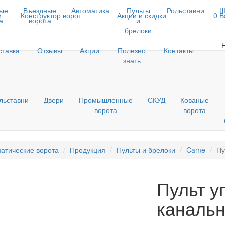
ые
Въездные
Автоматика
Пульты
Рольставни
Ш
и
Конструктор ворот
Акции и скидки
0
В
а
ворота
и
брелоки
ставка
Отзывы
Акции
Полезно
Контакты
знать
льставни
Двери
Промышленные
СКУД
Кованые
ворота
ворота
атические ворота
Продукция
Пульты и брелоки
Came
Пу
Пульт у
каналь