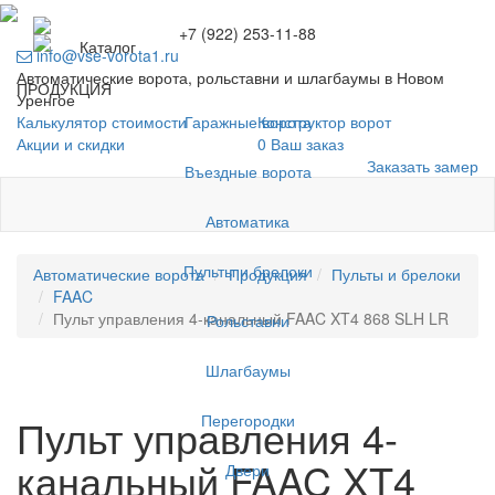
+7 (922) 253-11-88
Каталог
info@vse-vorota1.ru
Автоматические ворота, рольставни и шлагбаумы в Новом
ПРОДУКЦИЯ
Уренгое
Гаражные ворота
Калькулятор стоимости
Конструктор ворот
Акции и скидки
0
Ваш заказ
Заказать замер
Въездные ворота
Автоматика
Пульты и брелоки
Автоматические ворота
Продукция
Пульты и брелоки
FAAC
Пульт управления 4-канальный FAAC XT4 868 SLH LR
Рольставни
Шлагбаумы
Перегородки
Пульт управления 4-
канальный FAAC XT4
Двери