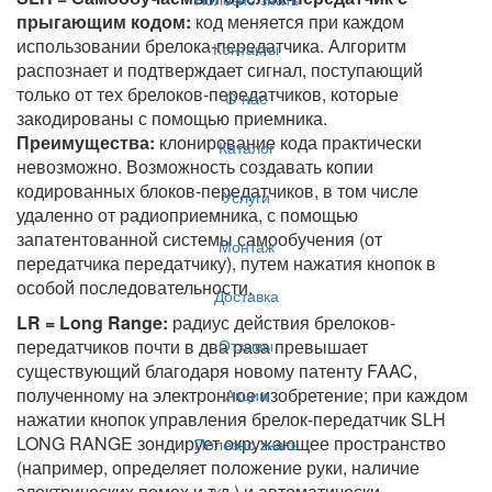
прыгающим кодом:
код меняется при каждом
использовании брелока-передатчика. Алгоритм
Контакты
распознает и подтверждает сигнал, поступающий
только от тех брелоков-передатчиков, которые
О нас
закодированы с помощью приемника.
Преимущества:
клонирование кода практически
Каталог
невозможно. Возможность создавать копии
кодированных блоков-передатчиков, в том числе
Услуги
удаленно от радиоприемника, с помощью
запатентованной системы самообучения (от
Монтаж
передатчика передатчику), путем нажатия кнопок в
особой последовательности.
Доставка
LR = Long Range:
радиус действия брелоков-
Отзывы
передатчиков почти в два раза превышает
существующий благодаря новому патенту FAAC,
полученному на электронное изобретение; при каждом
Акции
нажатии кнопок управления брелок-передатчик SLH
LONG RANGE зондирует окружающее пространство
Полезно знать
(например, определяет положение руки, наличие
электрических помех и т.д.) и автоматически