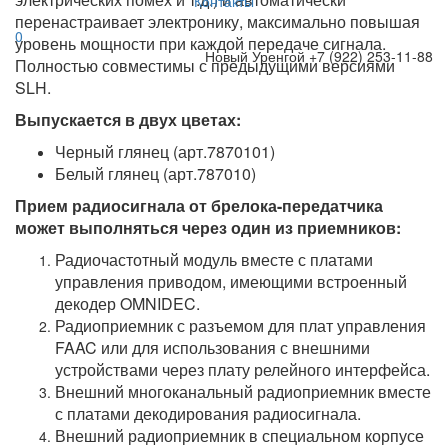
Контакты
перенастраивает электронику, максимально повышая
0
уровень мощности при каждой передаче сигнала.
Новый Уренгой
+7 (922) 253-11-88
Полностью совместимы с предыдущими версиями
SLH.
Выпускается в двух цветах:
Черный глянец (арт.7870101)
Белый глянец (арт.787010)
Прием радиосигнала от брелока-передатчика
может выполняться через один из приемников:
Радиочастотный модуль вместе с платами
управления приводом, имеющими встроенный
декодер OMNIDEC.
Радиоприемник с разъемом для плат управления
FAAC или для использования с внешними
устройствами через плату релейного интерфейса.
Внешний многоканальный радиоприемник вместе
с платами декодирования радиосигнала.
Внешний радиоприемник в специальном корпусе