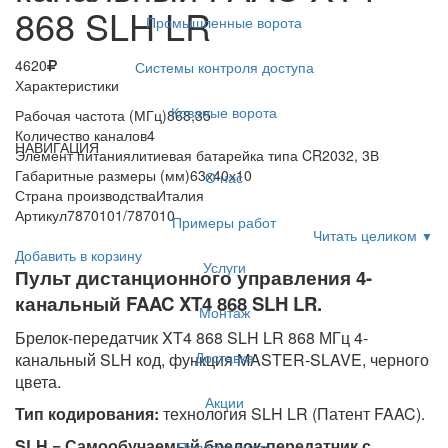
868 SLH LR
Промышленные ворота
4620
Системы контроля доступа
Характеристики
Кованые ворота
Рабочая частота (МГц)
868,35
Количество каналов
4
НАВИГАЦИЯ
Элемент питания
литиевая батарейка типа CR2032, 3В
Габаритные размеры (мм)
63х40х10
О нас
Страна производства
Италия
Артикул
7870101/787010
Примеры работ
Читать целиком
▼
Добавить в корзину
Услуги
Пульт дистанционного управления 4-
канальный FAAC XT4 868 SLH LR.
Монтаж
Брелок-передатчик XT4 868 SLH LR 868 МГц 4-
Доставка
канальный SLH код, функция MASTER-SLAVE, черного
цвета.
Акции
Тип кодирования:
технология SLH LR (Патент FAAC).
SLH = Самообучаемый брелок-передатчик с
Полезно знать