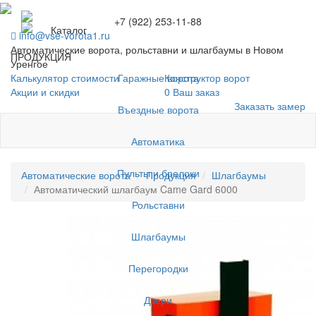
+7 (922) 253-11-88
Каталог
info@vse-vorota1.ru
Автоматические ворота, рольставни и шлагбаумы в Новом
ПРОДУКЦИЯ
Уренгое
Гаражные ворота
Калькулятор стоимости
Конструктор ворот
Акции и скидки
0
Ваш заказ
Заказать замер
Въездные ворота
Автоматика
Пульты и брелоки
Автоматические ворота
Продукция
Шлагбаумы
Автоматический шлагбаум Came Gard 6000
Рольставни
Шлагбаумы
Перегородки
Двери