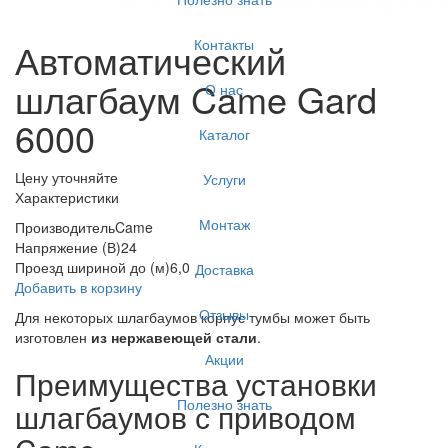
Контакты
Автоматический
шлагбаум Came Gard
О нас
6000
Каталог
Цену уточняйте
Услуги
Характеристики
Монтаж
Производитель
Came
Напряжение (В)
24
Проезд шириной до (м)
6,0
Доставка
Добавить в корзину
Отзывы
Для некоторых шлагбаумов корпус тумбы может быть
изготовлен
из нержавеющей стали
.
Акции
Преимущества установки
Полезно знать
шлагбаумов с приводом